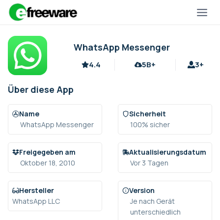
Zum
Inhalt
springen
WhatsApp Messenger
4.4
5B+
3+
Über diese App
Name
Sicherheit
WhatsApp Messenger
100% sicher
Freigegeben am
Aktualisierungsdatum
Oktober 18, 2010
Vor 3 Tagen
Hersteller
Version
WhatsApp LLC
Je nach Gerät
unterschiedlich