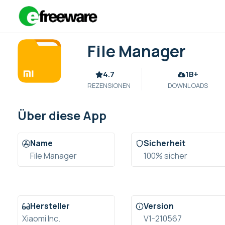
Zum
Inhalt
springen
File Manager
4.7
1B+
REZENSIONEN
DOWNLOADS
Über diese App
Name
Sicherheit
File Manager
100% sicher
Hersteller
Version
Xiaomi Inc.
V1-210567