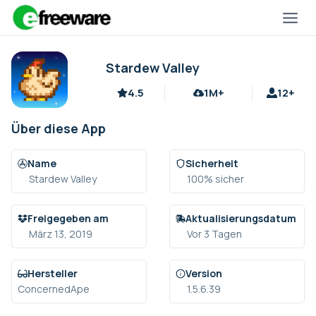
Zum
Inhalt
springen
Stardew Valley
4.5
1M+
12+
Über diese App
Name
Sicherheit
Stardew Valley
100% sicher
Freigegeben am
Aktualisierungsdatum
März 13, 2019
Vor 3 Tagen
Hersteller
Version
ConcernedApe
1.5.6.39