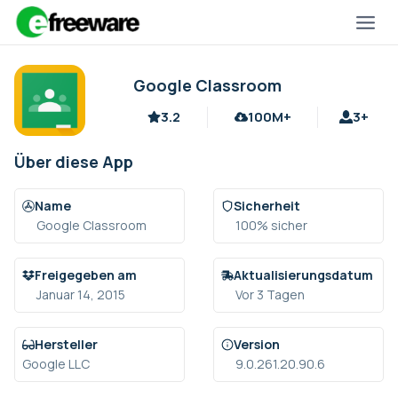
Zum
Inhalt
springen
Google Classroom
3.2
100M+
3+
Über diese App
Name
Sicherheit
Google Classroom
100% sicher
Freigegeben am
Aktualisierungsdatum
Januar 14, 2015
Vor 3 Tagen
Hersteller
Version
Google LLC
9.0.261.20.90.6