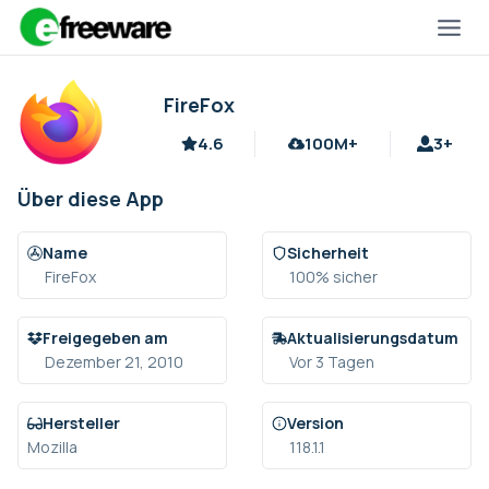
Zum
Inhalt
springen
FireFox
4.6
100M+
3+
Über diese App
Name
Sicherheit
FireFox
100% sicher
Freigegeben am
Aktualisierungsdatum
Dezember 21, 2010
Vor 3 Tagen
Hersteller
Version
Mozilla
118.1.1