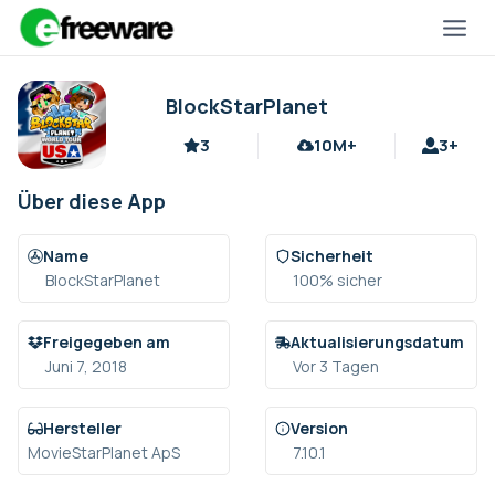
Zum
Inhalt
springen
BlockStarPlanet
3
10M+
3+
Über diese App
Name
Sicherheit
BlockStarPlanet
100% sicher
Freigegeben am
Aktualisierungsdatum
Juni 7, 2018
Vor 3 Tagen
Hersteller
Version
MovieStarPlanet ApS
7.10.1